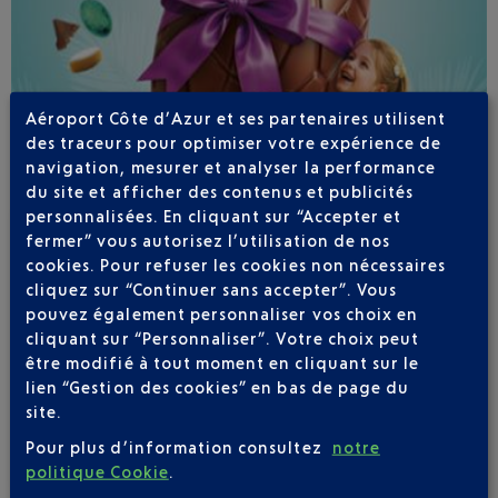
Aéroport Côte d’Azur et ses partenaires utilisent
des traceurs pour optimiser votre expérience de
navigation, mesurer et analyser la performance
du site et afficher des contenus et publicités
personnalisées. En cliquant sur “Accepter et
Publié
le
27-03-26
fermer” vous autorisez l’utilisation de nos
PRINTEMPS GOURMAND À L’AÉROPORT
cookies. Pour refuser les cookies non nécessaires
cliquez sur “Continuer sans accepter”. Vous
Envie d’une pause gourmande ? Du
3 au 26 avril
,
pouvez également personnaliser vos choix en
laissez-vous surprendre dans les salles
cliquant sur “Personnaliser”. Votre choix peut
d’embarquement de votre aéroport : boutiques et
être modifié à tout moment en cliquant sur le
restaurants vous ont préparé de délicieuses
lien “Gestion des cookies” en bas de page du
attentions. Voilà ce qui vous attend lorsque vous
site.
arriverez à l’aéroport.
Pour plus d’information consultez
notre
politique Cookie
.