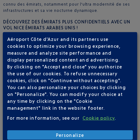
connu des émirats, notamment pour l'ultra modernité de ses
infrastructures et sa vie nocturne dynamique.
DÉCOUVREZ DES ÉMIRATS PLUS CONFIDENTIELS AVEC UN
VOL NICE ÉMIRATS ARABES UNIS !
Aéroport Côte d'Azur and its partners use
Mais les
Émirats Arabes Unis
ne se limitent pas à ces deux
cookies to optimize your browsing experience,
seuls émirats. Les plus petits émirats offrent encore une nature
préservée avec des palmeraies et des oasis majestueuses. A
measure and analyze site performance and
la descente des
vols Nice Émirats Arabes Unis
, vous n'aurez
display personalized content and advertising.
que l'embarras du choix. Peut-être choisirez-vous Ras al-
By clicking on "Accept and close" you authorize
Khaimah, le plus septentrional des émirats, pour sa situation
the use of our cookies. To refuse unnecessary
géographique privilégiée. Niché entre le désert, la montagne
cookies, click on "Continue without accepting".
et la mer, Ras al-Khaimah conserve un charme intact qui séduit
You can also personalize your choices by clicking
les touristes en quête d'authenticité. Pour un
séjour aux Emirats
on "Personalize". You can modify your choice at
Arabes Unis
plus culturel, privilégiez Sharjah, le troisième plus
any time by clicking on the "Cookie
grand émirat, où vous pourrez visiter la plus grande mosquée
management" link in the website footer.
du pays, le musée d'histoire naturelle ou encore le musée
archéologique.
For more information, see our
Cookie policy
.
Personalize