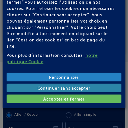
fermer” vous autorisez l’utilisation de nos
cookies. Pour refuser les cookies non nécessaires
cliquez sur “Continuer sans accepter”. Vous
pouvez également personnaliser vos choix en
cliquant sur “Personnaliser”. Votre choix peut
être modifié à tout moment en cliquant sur le
lien “Gestion des cookies” en bas de page du
site.
Voir la carte
Pour plus d’information consultez
notre
politique Cookie
.
Personnaliser
VOLS RÉGULIERS
NICE - BRATISLAVA BTS
Continuer sans accepter
Accepter et fermer
Réserver un vol
66
€
à partir de
Aller / Retour
Aller simple