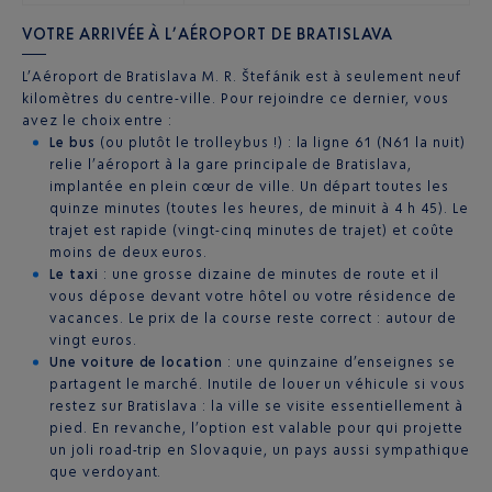
VOTRE ARRIVÉE À L’AÉROPORT DE BRATISLAVA
L’Aéroport de Bratislava M. R. Štefánik est à seulement neuf
kilomètres du centre-ville. Pour rejoindre ce dernier, vous
avez le choix entre :
Le bus
(ou plutôt le trolleybus !) : la ligne 61 (N61 la nuit)
relie l’aéroport à la gare principale de Bratislava,
implantée en plein cœur de ville. Un départ toutes les
quinze minutes (toutes les heures, de minuit à 4 h 45). Le
trajet est rapide (vingt-cinq minutes de trajet) et coûte
moins de deux euros.
Le taxi
: une grosse dizaine de minutes de route et il
vous dépose devant votre hôtel ou votre résidence de
vacances. Le prix de la course reste correct : autour de
vingt euros.
Une voiture de location
: une quinzaine d’enseignes se
partagent le marché. Inutile de louer un véhicule si vous
restez sur Bratislava : la ville se visite essentiellement à
pied. En revanche, l’option est valable pour qui projette
un joli road-trip en Slovaquie, un pays aussi sympathique
que verdoyant.