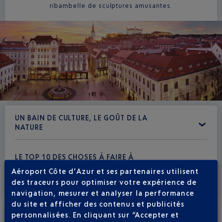
ribambelle de sculptures amusantes.
UN BAIN DE CULTURE, LE GOÛT DE LA
NATURE
LE TOP 10 DES CHOSES À FAIRE À
BRATISLAVA
Aéroport Côte d’Azur et ses partenaires utilisent
des traceurs pour optimiser votre expérience de
navigation, mesurer et analyser la performance
du site et afficher des contenus et publicités
personnalisées. En cliquant sur “Accepter et