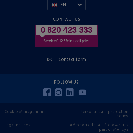
EN
CONTACT US
0 820 423 333
Service 0.12 €/min + call price
Contact form
FOLLOW US
Cookie Management
Personal data protection
policy
Legal notices
Aéroports de la Côte d'Azur is
part of Mundys