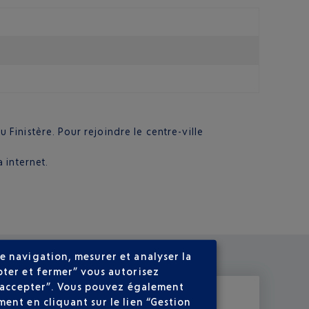
 Finistère. Pour rejoindre le centre-ville
 internet.
e navigation, mesurer et analyser la
pter et fermer” vous autorisez
ns accepter”. Vous pouvez également
ent en cliquant sur le lien “Gestion