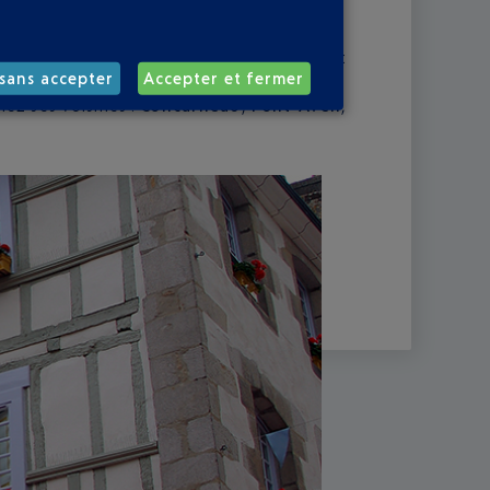
a Bretagne Sud, elle en est aussi l’un des
es passerelles dressées au-dessus de l’Odet
ads et ses crêperies pur beurre, démontrent
sans accepter
Accepter et fermer
 avenir sans renier son passé. Un respect
chez ses voisines :
Concarneau
,
Pont-Aven
,