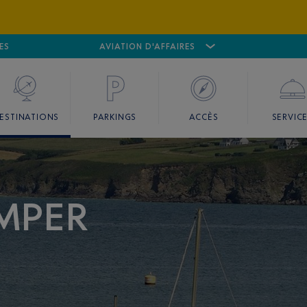
ES
AÉROPORT
CANNES MANDELIEU
AVIATION D'AFFAIRES
AÉROPORT
GO
ESTINATIONS
PARKINGS
ACCÈS
SERVIC
IMPER