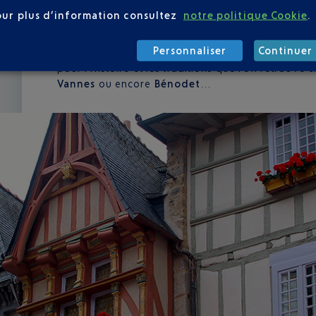
Quimper n’est pas seulement la porte d’entrée de l
our plus d’information consultez
notre politique Cookie
.
plus beaux reflets. Ses maisons à pans de bois, s
ou du Steir, ses places et ruelles pavées, ses bag
Personnaliser
Continuer 
que la reine de
Cornouaille
a su se construire un
pour l’Histoire et les traditions que l’on retrouve 
Vannes
ou encore
Bénodet
…