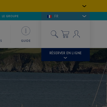
FR
LFE DE SAINT-TROPEZ
LE GROUPE
SKY VALET
ES
GUIDE
RÉSERVER EN LIGNE