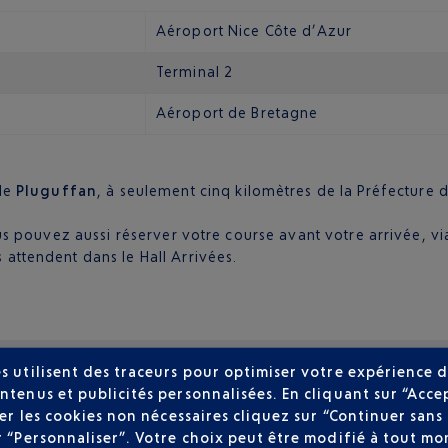
Aéroport Nice Côte d’Azur
Terminal 2
Aéroport de Bretagne
 de
Pluguffan
, à seulement cinq kilomètres de la Préfecture du
ous pouvez aussi réserver votre course avant votre arrivée, via
 attendent dans le Hall Arrivées.
s utilisent des traceurs pour optimiser votre expérience d
ntenus et publicités personnalisées. En cliquant sur “Acce
user les cookies non nécessaires cliquez sur “Continuer sa
r “Personnaliser”. Votre choix peut être modifié à tout mom