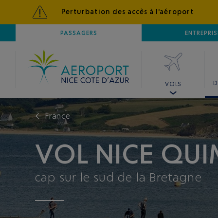
Perturbation des accès à l'aéroport
AÉROPORT
PASSAGERS
NICE CÔTE D'AZUR
ENTREPRIS
D
VOLS
←
France
VOL NICE QU
cap sur le sud de la Bretagne