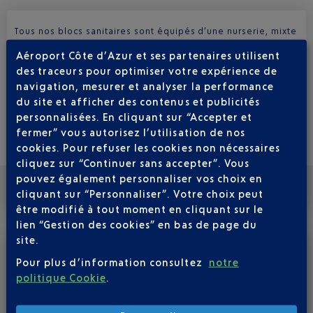
Tous nos blocs sanitaires sont équipés d’une nurserie, mixte
pour la plupart. Papas et mamans peuvent aussi bien s’y
Aéroport Côte d’Azur et ses partenaires utilisent
rendre ! Les autres disposent d’un plan à langer du côté
des traceurs pour optimiser votre expérience de
dames.
navigation, mesurer et analyser la performance
du site et afficher des contenus et publicités
Dans les nurseries, vous trouverez une
table à langer
avec
un change à usage unique et un lave-main. Les nurseries
personnalisées. En cliquant sur “Accepter et
mixtes ont également des toilettes pour les plus jeunes.
fermer” vous autorisez l’utilisation de nos
cookies. Pour refuser les cookies non nécessaires
cliquez sur “Continuer sans accepter”. Vous
pouvez également personnaliser vos choix en
cliquant sur “Personnaliser”. Votre choix peut
LES ESPACES DE JEUX
être modifié à tout moment en cliquant sur le
lien “Gestion des cookies” en bas de page du
site.
S’AMUSER AVANT SON VOL
Pour plus d’information consultez
notre
politique Cookie
.
Nos terminaux offrent des espaces de jeux pour le plaisir
de nos jeunes voyageurs.