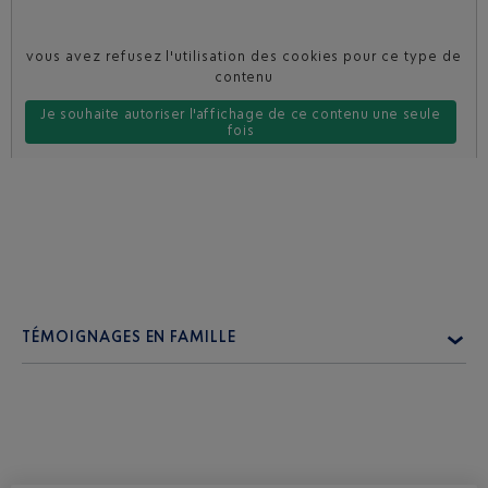
vous avez refusez l'utilisation des cookies pour ce type de
contenu
Je souhaite autoriser l'affichage de ce contenu une seule
fois
Je souhaite toujours autoriser ce type de contenu sur le site
TÉMOIGNAGES EN FAMILLE