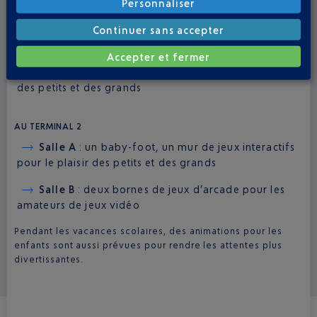
Personnaliser
AU TERMINAL 1
Salle A
: un baby-foot et le restaurant La Plage
Continuer sans accepter
propose un toboggan
Accepter et fermer
Salle B
: un mur de jeux interactifs pour le plaisir
des petits et des grands
AU TERMINAL 2
Salle A
: un baby-foot, un mur de jeux interactifs
pour le plaisir des petits et des grands
Salle B
: deux bornes de jeux d’arcade pour les
amateurs de jeux vidéo
Pendant les vacances scolaires, des animations pour les
enfants sont aussi prévues pour rendre les attentes plus
divertissantes.