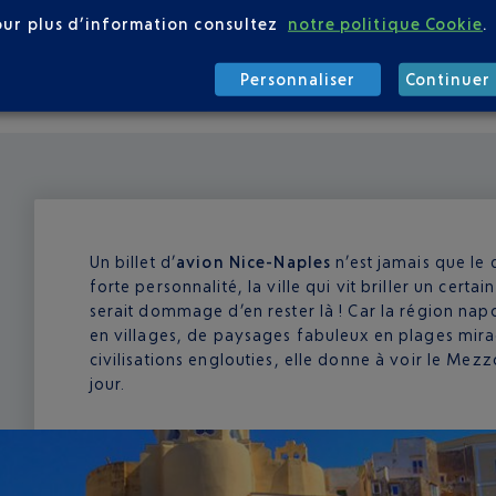
es grandes enseignes ou des loueurs locaux.
our plus d’information consultez
notre politique Cookie
.
Personnaliser
Continuer 
Un billet d’
avion Nice-Naples
n’est jamais que le
forte personnalité, la ville qui vit briller un cert
serait dommage d’en rester là ! Car la région napo
en villages, de paysages fabuleux en plages mir
civilisations englouties, elle donne à voir le Mezz
jour.