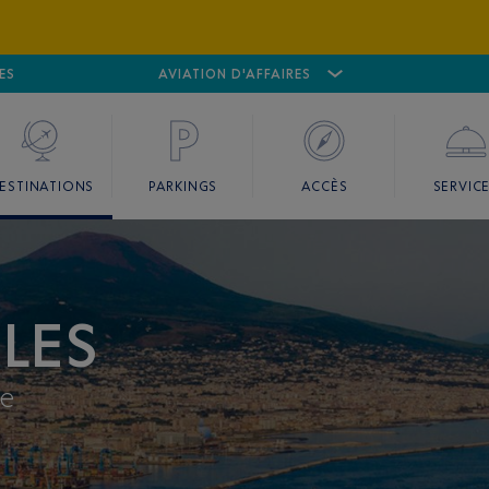
ES
AÉROPORT
CANNES MANDELIEU
AVIATION D'AFFAIRES
AÉROPORT
GO
ESTINATIONS
PARKINGS
ACCÈS
SERVIC
LES
ie