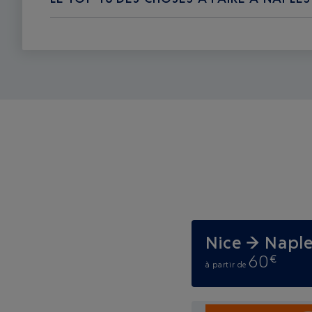
Nice → Napl
60
€
à partir de