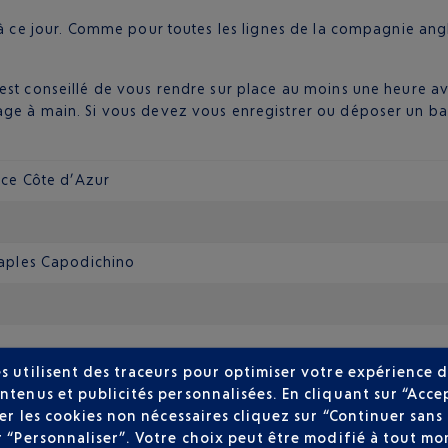
e à ce jour. Comme pour toutes les lignes de la compagnie a
est conseillé de vous rendre sur place au moins une heure av
gage à main. Si vous devez vous enregistrer ou déposer un b
ice Côte d’Azur
aples Capodichino
s utilisent des traceurs pour optimiser votre expérience d
 Naples Capodichino.
ntenus et publicités personnalisées. En cliquant sur “Acce
 centre-ville. Pour couvrir cette distance, vous avez le choix 
user les cookies non nécessaires cliquez sur “Continuer sa
es via la gare et le centre-ville. Comptez entre 15 et 30 minut
r “Personnaliser”. Votre choix peut être modifié à tout mom
rse avant votre départ et vérifiez que le taxi utilise un compt