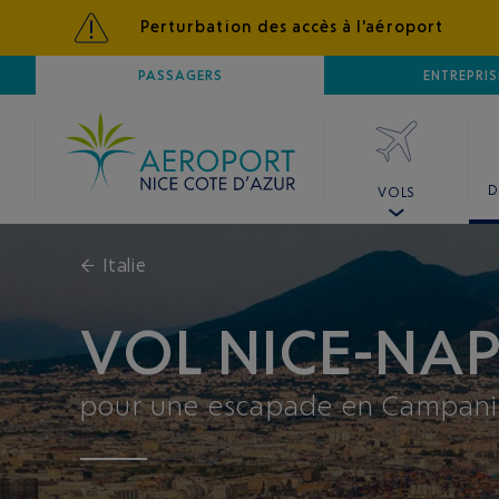
Perturbation des accès à l'aéroport
AÉROPORT
PASSAGERS
NICE CÔTE D'AZUR
ENTREPRIS
D
VOLS
←
Italie
VOL NICE-NAP
pour une escapade en Campan