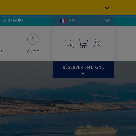
FR
LFE DE SAINT-TROPEZ
LE GROUPE
SKY VALET
ES
GUIDE
RÉSERVER EN LIGNE