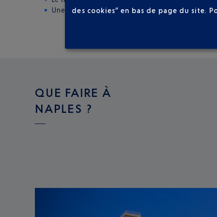
Une voiture de location : à réserver auprès d
des cookies” en bas de page du site.
P
QUE FAIRE À
NAPLES ?