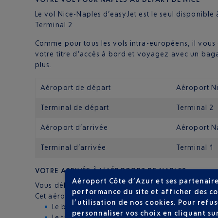
Le vol Nice-Naples d’easyJet est le seul disponibl
Terminal 2.
Comme pour tous les vols intra-européens, il vous 
votre titre d’accès à bord et voyagez avec un ba
plus.
Aéroport de départ
Aéroport N
Terminal de départ
Terminal 2
Aéroport d’arrivée
Aéroport N
Terminal d’arrivée
Terminal 1
VOTRE ARRIVÉE À L’AÉROPORT DE NAPLES
Aéroport Côte d’Azur et ses partenaire
Vous débarquerez au Terminal 1 de l’Aéroport de
performance du site et afficher des co
Cet aéroport est situé à six kilomètres seulement du
l’utilisation de nos cookies. Pour ref
Le bus : Alibus relie l’aéroport au port de Napl
personnaliser vos choix en cliquant su
Le taxi : attention, demandez le prix de la cou