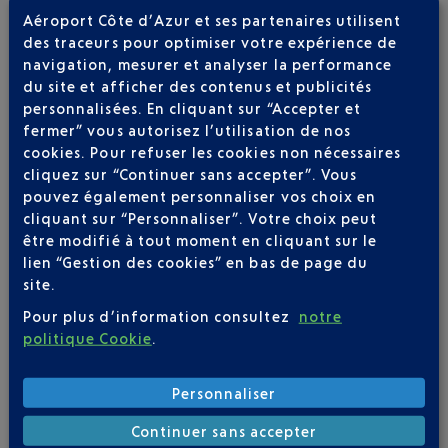
Joe & The Juice offre l’esprit des bars lounge branchés des
Aéroport Côte d’Azur et ses partenaires utilisent
centres-villes d’aujourd’hui. A l’origine bar cosy, moderne et
des traceurs pour optimiser votre expérience de
design, créé en 2002 à Copenhague, Joe & The Juice est
rapidement devenu incontournable dans les aéroports, en
navigation, mesurer et analyser la performance
Scandinavie d’abord puis ailleurs.
du site et afficher des contenus et publicités
personnalisées. En cliquant sur “Accepter et
Aujourd’hui présent au terminal 1 en zone publique, accessible
fermer” vous autorisez l’utilisation de nos
à tous même sans voyager et au terminal 2 de l’aéroport Nice
cookies. Pour refuser les cookies non nécessaires
Côte d’Azur, Joe & The Juice propose une expérience très
personnalisée dans un cadre qui n’appartient qu’à lui et où le
cliquez sur “Continuer sans accepter”. Vous
convivial se dispute au contemporain. Ici la convivialité et la
pouvez également personnaliser vos choix en
fête sont la règle... avec un principe, pour rendre les clients
cliquant sur “Personnaliser”. Votre choix peut
heureux il faut avant tout des équipes épanouies.
être modifié à tout moment en cliquant sur le
lien “Gestion des cookies” en bas de page du
Chez Joe & The Juice à l’aéroport de Nice
vous êtes dans un bar
site.
lounge les plus agréables et les plus branchés. Musique et
ambiance cosy à l'intérieur, terrasse et ambiance relax à
Pour plus d’information consultez
notre
l'extérieur, au terminal 1 accessible depuis le centre de Ville
politique Cookie
.
de Nice par le Tramway.
*Photos et vidéos non contractuelles – Plats donnés à titre
Personnaliser
indicatif pouvant varier selon la saison, les arrivages et la carte.
Continuer sans accepter