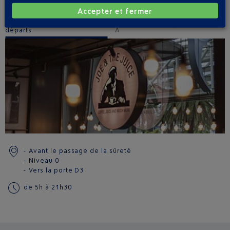
EMPLACEMENT(S)
Accepter et fermer
Terminal 1 - côté ville -
Terminal 2 - côté piste - Salle
départs
A
Avant le passage de la sûreté
Niveau 0
Vers la porte
D3
de 5h à 21h30