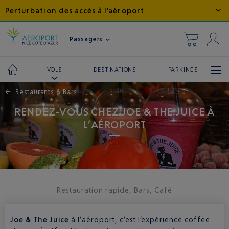
Perturbation des accès à l'aéroport
Passagers
DESTINATIONS
PARKINGS
VOLS
←
Restaurants & Bars
RENDEZ-VOUS CHEZ JOE & THE JUICE À
L’AÉROPORT
Restauration rapide, Bars, Café
Joe & The Juice
à l’aéroport, c’est l’expérience coffee