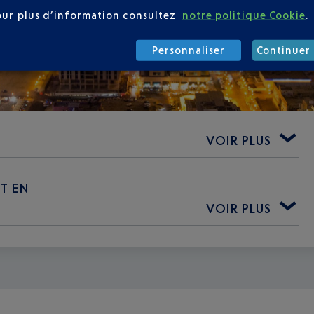
our plus d’information consultez
notre politique Cookie
.
Personnaliser
Continuer 
VOIR PLUS
ET EN
VOIR PLUS