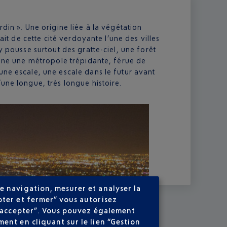
din ». Une origine liée à la végétation
sait de cette cité verdoyante l’une des villes
y pousse surtout des gratte-ciel, une forêt
ienne une métropole trépidante, férue de
une escale, une escale dans le futur avant
une longue, très longue histoire.
e navigation, mesurer et analyser la
pter et fermer” vous autorisez
ns accepter”. Vous pouvez également
ent en cliquant sur le lien “Gestion