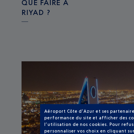
QUE FAIRE À
RIYAD ?
Aéroport Côte d’Azur et ses partenaire
performance du site et afficher des co
l’utilisation de nos cookies. Pour ref
personnaliser vos choix en cliquant su