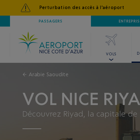
Perturbation des accès à l'aéroport
AÉROPORT
PASSAGERS
NICE CÔTE D'AZUR
ENTREPRIS
D
VOLS
←
Arabie Saoudite
VOL NICE RIY
Découvrez Riyad, la capitale de