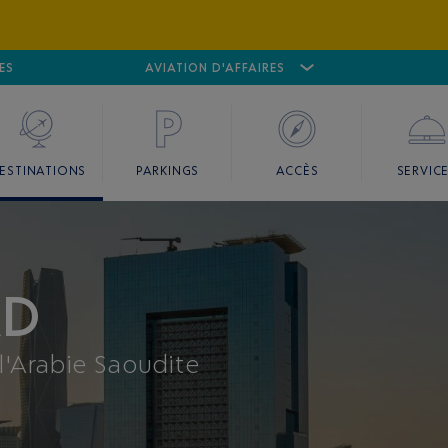
ES
AÉROPORT
CANNES MANDELIEU
AVIATION D'AFFAIRES
AÉROPORT
GO
ESTINATIONS
PARKINGS
ACCÈS
SERVIC
AD
 l'Arabie Saoudite