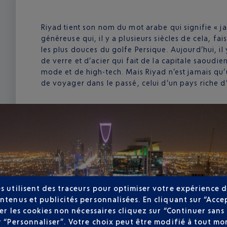
Riyad tient son nom du mot arabe qui signifie « jar
généreuse qui, il y a plusieurs siècles de cela, fai
les plus douces du golfe Persique. Aujourd’hui, il 
de verre et d’acier qui fait de la capitale saoud
mode et de high-tech. Mais Riyad n’est jamais qu’
de voyager dans le passé, celui d’un pays riche d’
s utilisent des traceurs pour optimiser votre expérience d
ntenus et publicités personnalisées. En cliquant sur “Acce
user les cookies non nécessaires cliquez sur “Continuer sa
r “Personnaliser”. Votre choix peut être modifié à tout mom