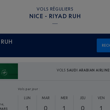
VOLS RÉGULIERS
NICE - RIYAD RUH
d RUH
REC
VOLS
SAUDI ARABIAN AIRLINE
Vols par jour :
LUN
MAR
MER
JEU
VEN
ne,
1
0
1
0
1
MARS