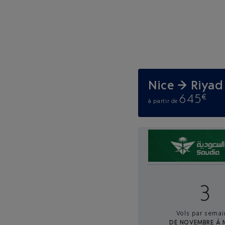
Nice → Riya
645
€
à partir de
3
Vols par semai
DE NOVEMBRE À 