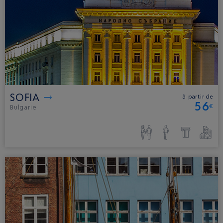
SOFIA
à partir de
56
€
Bulgarie