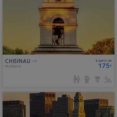
CHISINAU
à partir de
175
€
Moldavie