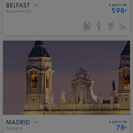
BELFAST
à partir de
598
€
Royaume-Uni
MADRID
à partir de
78
€
Espagne